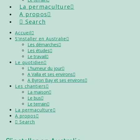
La permaculture
A propos
Search
Accueil
S’installer en Australie
Les démarches
Les études
Le travail
Le quotidien
L’humeur du jour
A Valla et ses environs
A Byron Bay et ses environs
Les chantiers
La maison
Le bus
Le terrain
La permaculture
A propos
Search