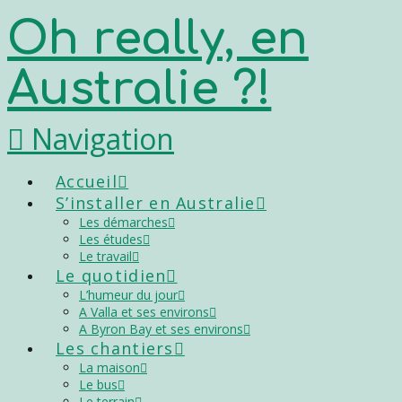
Oh really, en
Australie ?!
Navigation
Accueil
S’installer en Australie
Les démarches
Les études
Le travail
Le quotidien
L’humeur du jour
A Valla et ses environs
A Byron Bay et ses environs
Les chantiers
La maison
Le bus
Le terrain